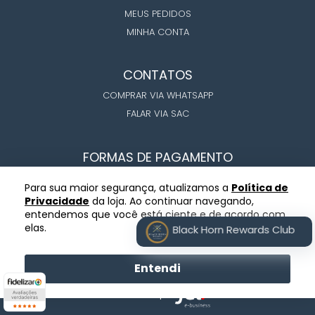
MEUS PEDIDOS
MINHA CONTA
CONTATOS
COMPRAR VIA WHATSAPP
FALAR VIA SAC
FORMAS DE PAGAMENTO
Para sua maior segurança, atualizamos a
Política de
Privacidade
da loja. Ao continuar navegando,
entendemos que você está ciente e de acordo com
elas.
Black Horn Rewards Club
COPYRIGHT ©BLACK HORN MEATS 2026
CNPJ: 53.248.922/0001-89 - BLACK HORN MEATS
Entendi
Desenvolvido por