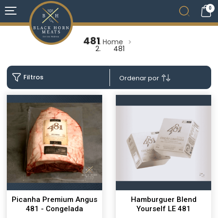
0
481
Home
481
Filtros
Ordenar por
Picanha Premium Angus
Hamburguer Blend
481 - Congelada
Yourself LE 481