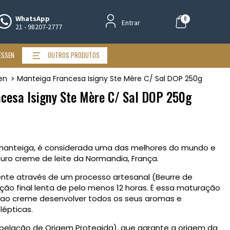
WhatsApp
0
Entrar
21 - 98207-2777
ESSEN
OUTROS PRODUTOS
en
Manteiga Francesa Isigny Ste Mère C/ Sal DOP 250g
cesa Isigny Ste Mère C/ Sal DOP 250g
 manteiga, é considerada uma das melhores do mundo e
uro creme de leite da Normandia, França.
nte através de um processo artesanal (Beurre de
ção final lenta de pelo menos 12 horas. É essa maturação
 ao creme desenvolver todos os seus aromas e
lépticas.
Apelação de Origem Protegida), que garante a origem da