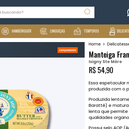
HAMBÚRGUER
LINGUIÇAS
TEMPEROS
DELICAT
Home
Delicatess
Manteiga Fran
Isigny Ste Mère
R$ 54,90
Essa espetacular
produzida com o p
Produzida lentame
Baratté) e matura
lenta que permite
qualidades organo
Possui selo AOP (